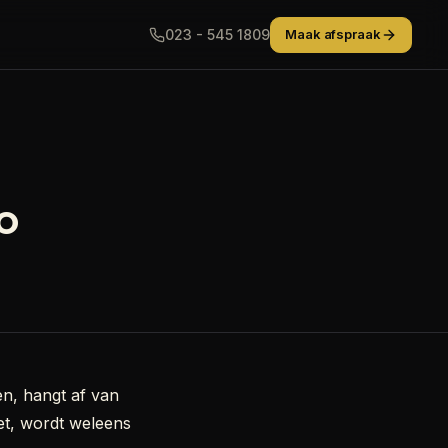
023 - 545 1809
Maak afspraak
o
n, hangt af van
eet, wordt weleens