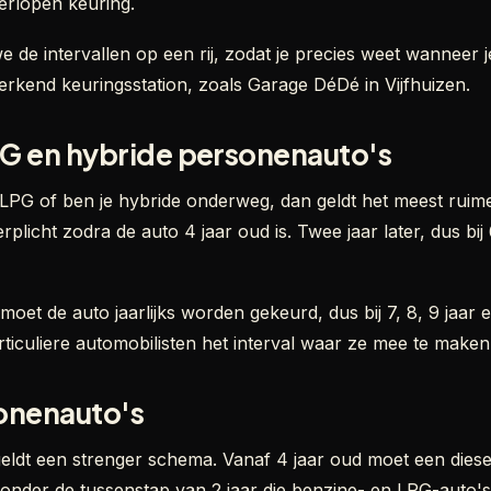
erlopen keuring.
e de intervallen op een rij, zodat je precies weet wanneer 
 erkend keuringsstation, zoals Garage DéDé in Vijfhuizen.
PG en hybride personenauto's
, LPG of ben je hybride onderweg, dan geldt het meest ruime
rplicht zodra de auto 4 jaar oud is. Twee jaar later, dus bij 
et de auto jaarlijks worden gekeurd, dus bij 7, 8, 9 jaar e
ticuliere automobilisten het interval waar ze mee te maken 
sonenauto's
geldt een strenger schema. Vanaf 4 jaar oud moet een diesel
nder de tussenstap van 2 jaar die benzine- en LPG-auto's 