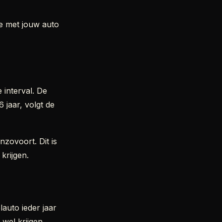
je met jouw auto
 interval. De
6 jaar, volgt de
nzovoort. Dit is
krijgen.
auto ieder jaar
wel krijgen.