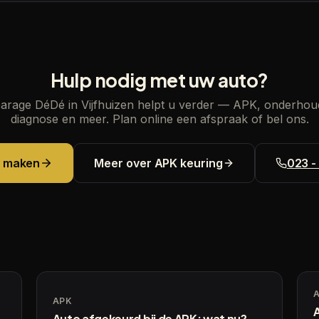
Hulp nodig met uw auto?
arage DéDé in Vijfhuizen helpt u verder — APK, onderhou
diagnose en meer. Plan online een afspraak of bel ons.
k maken
Meer over
APK keuring
023 -
APK
A
Auto afgekeurd bij de APK: wat nu?