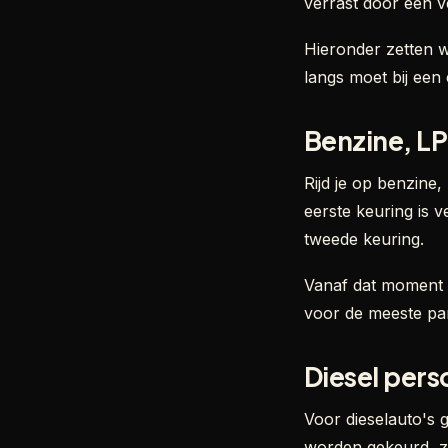
verrast door een v
Hieronder zetten w
langs moet bij een
Benzine, L
Rijd je op benzine
eerste keuring is ve
tweede keuring.
Vanaf dat moment mo
voor de meeste par
Diesel per
Voor dieselauto's 
worden gekeurd, zo