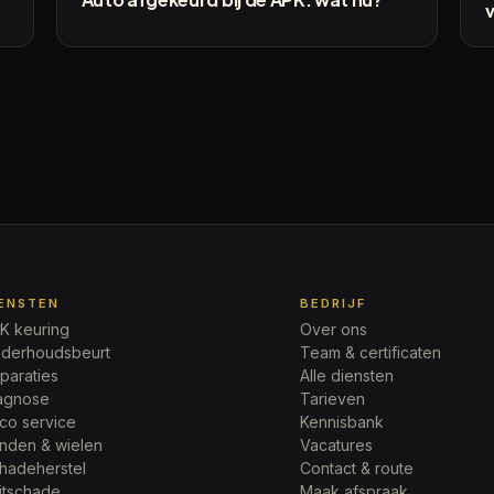
IENSTEN
BEDRIJF
K keuring
Over ons
derhoudsbeurt
Team & certificaten
paraties
Alle diensten
agnose
Tarieven
rco service
Kennisbank
nden & wielen
Vacatures
hadeherstel
Contact & route
itschade
Maak afspraak