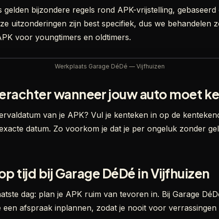
 gelden bijzondere regels rond APK-vrijstelling, gebaseer
ze uitzonderingen zijn best specifiek, dus we behandelen ze
 APK voor youngtimers en oldtimers.
Werkplaats Garage DéDé — Vijfhuizen
 erachter wanneer jouw auto moet k
 vervaldatum van je APK? Vul je kenteken in op de kenteke
de exacte datum. Zo voorkom je dat je per ongeluk zonder g
op tijd bij Garage DéDé in Vijfhuizen
aatste dag: plan je APK ruim van tevoren in. Bij Garage DéD
e een afspraak inplannen, zodat je nooit voor verrassingen 