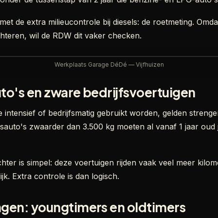
met de extra milieucontrole bij diesels: de roetmeting. Omdat 
chteren, wil de RDW dit vaker checken.
Werkplaats Garage DéDé — Vijfhuizen
auto's en zware bedrijfsvoertuigen
 intensief of bedrijfsmatig gebruikt worden, gelden strenger
jfsauto's zwaarder dan 3.500 kg moeten al vanaf 1 jaar oud j
hter is simpel: deze voertuigen rijden vaak veel meer kilo
k. Extra controle is dan logisch.
ngen: youngtimers en oldtimers