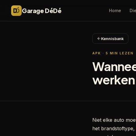
Garage DéDé
Home
Di
Kennisbank
APK
·
5
MIN LEZEN
Wanneer
werken 
Niet elke auto mo
het brandstoftype, 