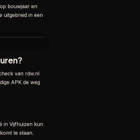
d op bouwjaar en
 uitgebreid in een
euren?
ncheck van rdw.nl
eldige APK de weg
é in Vijfhuizen kun
komt te staan.