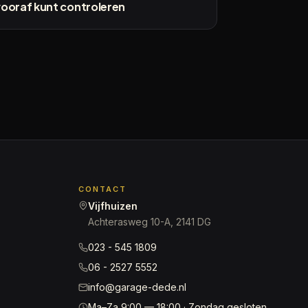
vooraf kunt controleren
CONTACT
Vijfhuizen
Achterasweg 10-A, 2141 DG
023 - 545 1809
06 - 2527 5552
info@garage-dede.nl
Ma–Za 9:00 — 18:00 · Zondag gesloten