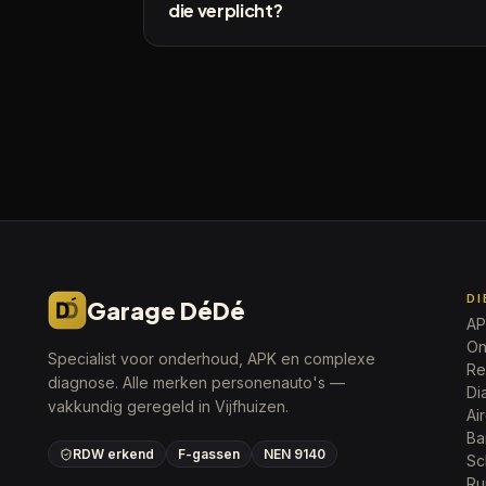
die verplicht?
D
Garage DéDé
AP
On
Specialist voor onderhoud, APK en complexe
Re
diagnose. Alle merken personenauto's —
Di
vakkundig geregeld in Vijfhuizen.
Ai
Ba
RDW erkend
F-gassen
NEN 9140
Sc
Ru