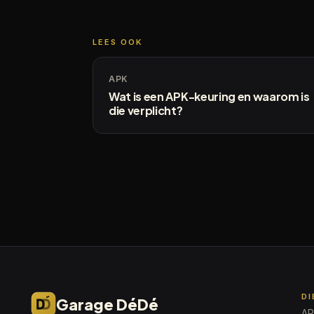
LEES OOK
APK
Wat is een APK-keuring en waarom is
die verplicht?
D
Garage DéDé
AP