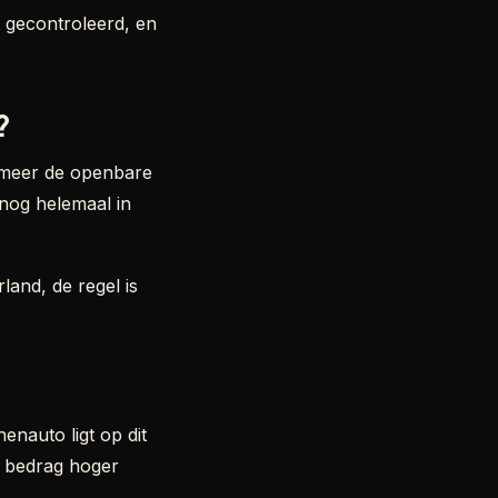
dt gecontroleerd, en
?
t meer de openbare
 nog helemaal in
land, de regel is
enauto ligt op dit
t bedrag hoger