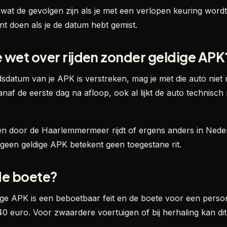
 je wat de gevolgen zijn als je met een verlopen keuring wor
nt doen als je de datum hebt gemist.
 wet over rijden zonder geldige APK
dsdatum van je APK is verstreken, mag je met die auto nie
anaf de eerste dag na afloop, ook al lijkt de auto technisch
izen door de Haarlemmermeer rijdt of ergens anders in Neder
: geen geldige APK betekent geen toegestane rit.
de boete?
ige APK is een beboetbaar feit en de boete voor een person
 euro. Voor zwaardere voertuigen of bij herhaling kan di