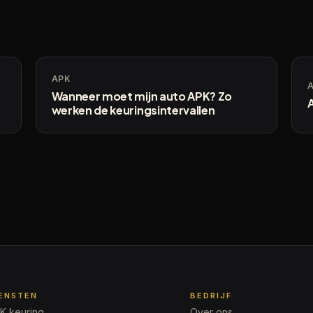
APK
Wanneer moet mijn auto APK? Zo
werken de keuringsintervallen
IENSTEN
BEDRIJF
K keuring
Over ons