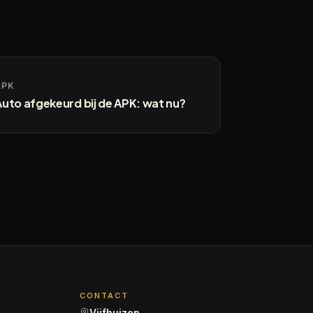
APK
Auto afgekeurd bij de APK: wat nu?
CONTACT
Vijfhuizen