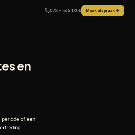
023 - 545 1809
Maak afspraak
tes en
 periode of een
ertreding.