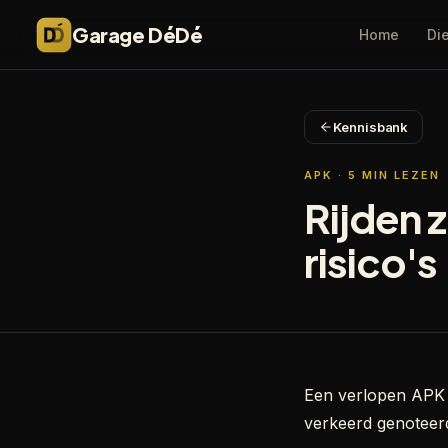
Garage DéDé
Home
Di
Kennisbank
APK
·
5
MIN LEZEN
Rijden 
risico's
Een verlopen APK g
verkeerd genoteerd